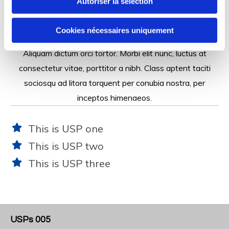
Autoriser la sélection
Nunc gravida turpis a vehicula scelerisque. Suspendisse
faucibus, quam non tempor pulvinar, arcu massa
Cookies nécessaires uniquement
commodo neque, id convallis diam justo molestie velit.
Aliquam dictum orci tortor. Morbi elit nunc, luctus at
consectetur vitae, porttitor a nibh. Class aptent taciti
sociosqu ad litora torquent per conubia nostra, per
inceptos himenaeos.
This is USP one
This is USP two
This is USP three
USPs 005