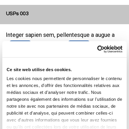
USPs 003
Integer sapien sem, pellentesque a augue a
Ce site web utilise des cookies.
Insert USP-Title (1/4)
Insert USP-Title (1/4)
words
words
Les cookies nous permettent de personnaliser le contenu
et les annonces, d'offrir des fonctionnalités relatives aux
Integer sapien sem,
Integer sapien sem,
médias sociaux et d'analyser notre trafic. Nous
pellentesque a augue a,
pellentesque a augue a,
partageons également des informations sur l'utilisation de
varius vehicula magna. In
varius vehicula magna. In
notre site avec nos partenaires de médias sociaux, de
imperdiet fringilla efficitur.
imperdiet fringilla efficitur.
publicité et d'analyse, qui peuvent combiner celles-ci
avec d'autres informations que vous leur avez fournies
ou qu'ils ont collectées lors de votre utilisation de leurs